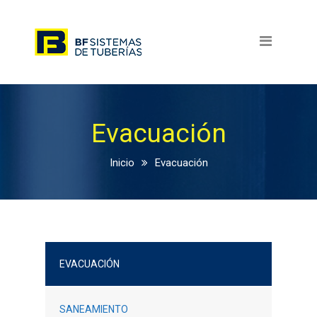
Inicio
Calidad y medio ambiente
Gama de productos
Menu productos
Evacuación
Contacto
Inicio
Evacuación
Dónde estamos
Formulario de contacto
Trabaja con nosotros
EVACUACIÓN
Área de clientes
SANEAMIENTO