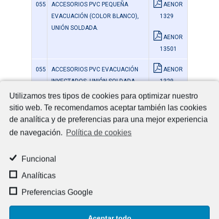
055
ACCESORIOS PVC PEQUEÑA
AENOR
EVACUACIÓN (COLOR BLANCO),
1329
UNIÓN SOLDADA.
AENOR
13501
055
ACCESORIOS PVC EVACUACIÓN
AENOR
INYECTADOS, UNIÓN SOLDADA.
1329
Utilizamos tres tipos de cookies para optimizar nuestro
AENOR
sitio web. Te recomendamos aceptar también las cookies
13501
de analítica y de preferencias para una mejor experiencia
de navegación.
Política de cookies
056
ACCESORIOS PVC EVACUACIÓN
INYECTADOS, UNIÓN JUNTA
ELÁSTICA.
Funcional
Analíticas
079
MANGUITO ELÁSTICO EPDM PARA
UNIÓN DE TUBERÍAS.
Preferencias Google
100
VALVULA ANTI-RETORNO DE PVC,
Aceptar todo