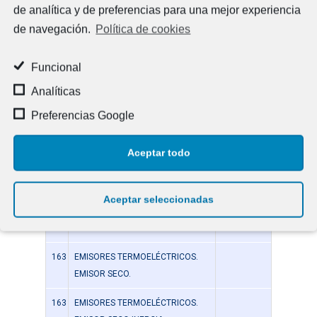
de analítica y de preferencias para una mejor experiencia
163
RADIADOR PARA SISTEMAS DE
AGUA A BAJA TEMPERATURA
de navegación.
Política de cookies
AQUABIT. EV CONFORT.
Funcional
169-
VÁLVULAS DE REGLAJE PARA
169
RADIADORES TIEMME.
Analíticas
PURGADORES DE RADIADOR.
Preferencias Google
162
ACCESORIO PARA RADIADOR.
Aceptar todo
167
VÁLVULAS DE REGLAJE PARA
RADIADORES BRASELI.
Aceptar seleccionadas
163
EMISORES TERMOELÉCTRICOS.
EMISOR TÉRMICO.
163
EMISORES TERMOELÉCTRICOS.
EMISOR SECO.
163
EMISORES TERMOELÉCTRICOS.