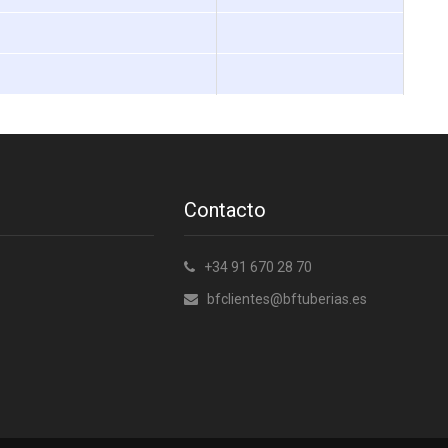
Contacto
+34 91 670 28 70
bfclientes@bftuberias.es