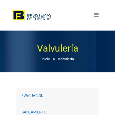
Inicio
Calidad y medio ambiente
Gama de productos
Menu productos
Valvulería
Contacto
Inicio
Valvulería
Dónde estamos
Formulario de contacto
Trabaja con nosotros
EVACUACIÓN
Área de clientes
SANEAMIENTO