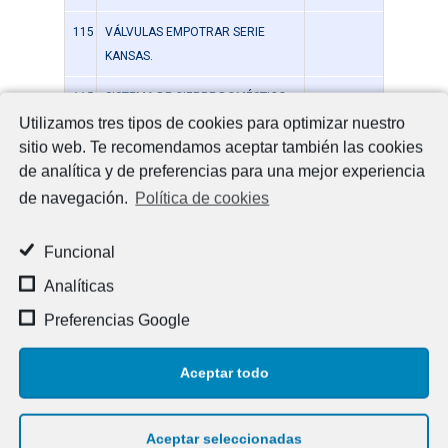
115
VÁLVULAS EMPOTRAR SERIE
KANSAS.
115
SISTEMA DE CIERRE DOMÉSTICO
REGISTRABLE IKANSAS.
Utilizamos tres tipos de cookies para optimizar nuestro
sitio web. Te recomendamos aceptar también las cookies
123
VÁLVULAS RETENCIÓN,
de analítica y de preferencias para una mejor experiencia
COMPUERTA, FILTROS “Y” DE
de navegación.
Política de cookies
LATÓN.
Funcional
149
VÁLVULAS DE ACERO INOXIDABLE
AISI 316.
Analíticas
306
FILTRO AUTOLIMPIABLE TIEMME.
Preferencias Google
306
FILTRO DESFANGADOR
Aceptar todo
MAGNÉTICO BAJO CALDERA.
223
FILTRO CARTUCHO, FILTRO
Aceptar seleccionadas
CARTUCHO PARA ACS. FILTRO